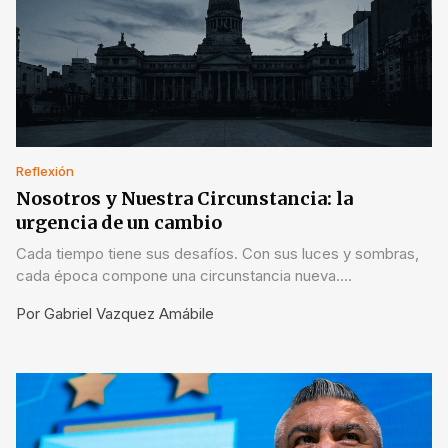
Reflexión
Nosotros y Nuestra Circunstancia: la
urgencia de un cambio
Cada tiempo tiene sus desafíos. Con sus luces y sombras,
cada época compone una circunstancia nueva.
Circunstancia que difiere de la de otro tiempo y de la de
Por
Gabriel Vazquez Amábile
otros países.