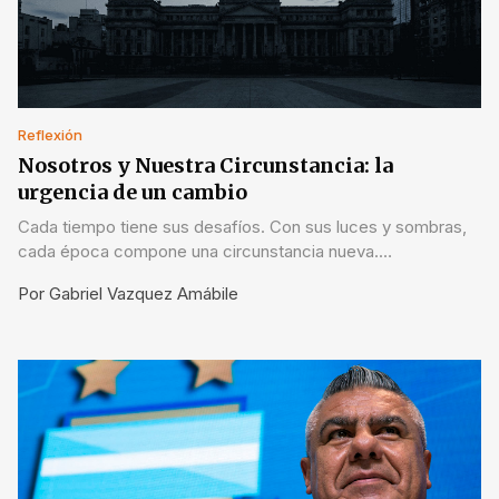
Reflexión
Nosotros y Nuestra Circunstancia: la
urgencia de un cambio
Cada tiempo tiene sus desafíos. Con sus luces y sombras,
cada época compone una circunstancia nueva.
Circunstancia que difiere de la de otro tiempo y de la de
Por
Gabriel Vazquez Amábile
otros países.