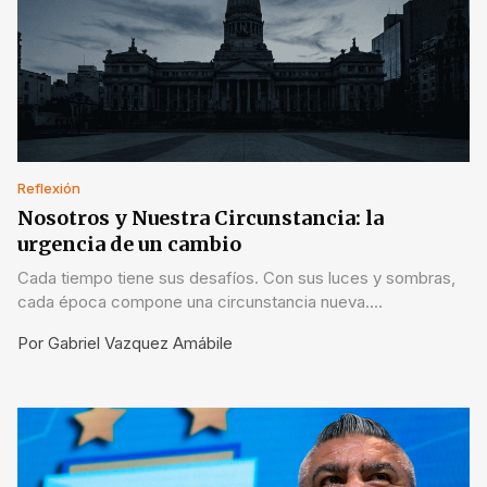
Reflexión
Nosotros y Nuestra Circunstancia: la
urgencia de un cambio
Cada tiempo tiene sus desafíos. Con sus luces y sombras,
cada época compone una circunstancia nueva.
Circunstancia que difiere de la de otro tiempo y de la de
Por
Gabriel Vazquez Amábile
otros países.